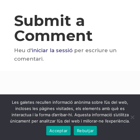
Submit a
Comment
Heu d'
iniciar la sessió
per escriure un
comentari.
Les galetes recullen informació anònima sobre l’ús del web,
incloses les pàgines visitades, els elements amb què es
interactua i la forma d’arribar-hi. Aquesta informació s’utilitza
únicament per analitzar l’ús del web i millorar-ne l’experiència.
Acceptar
Rebutjar