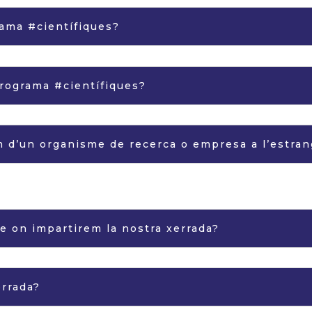
rama #científiques?
rograma #científiques?
m d’un organisme de recerca o empresa a l’estra
e on impartirem la nostra xerrada?
errada?