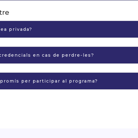
tre
rea privada?
redencials en cas de perdre-les?
promís per participar al programa?