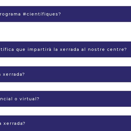
rograma #científiques?
ífica que impartirà la xerrada al nostre centre?
 xerrada?
ncial o virtual?
a xerrada?