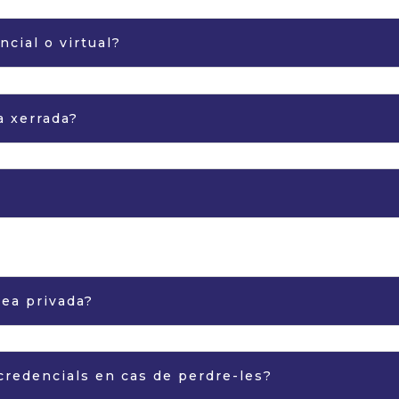
ncial o virtual?
a xerrada?
rea privada?
redencials en cas de perdre-les?