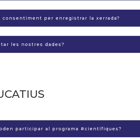
consentiment per enregistrar la xerrada?
itar les nostres dades?
UCATIUS
oden participar al programa #científiques?