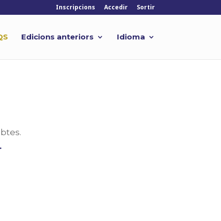
Inscripcions
Accedir
Sortir
QS
Edicions anteriors
Idioma
btes.
.