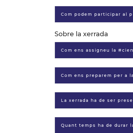
Com podem participar al p
Sobre la xerrada
Com ens assigneu la #cient
Com ens preparem per a la
La xerrada ha de ser prese
Quant temps ha de durar l