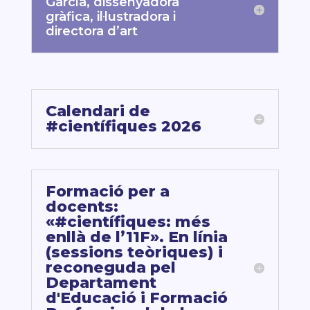
García, dissenyadora
gràfica, il·lustradora i
directora d’art
Calendari de
#científiques 2026
Formació per a
docents:
«#científiques: més
enllà de l’11F». En línia
(sessions teòriques) i
reconeguda pel
Departament
d'Educació i Formació