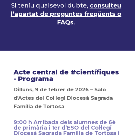
Si teniu qualsevol dubte,
consulteu
l’apartat de preguntes freqüents o
FAQs
.
Acte central de #científiques
- Programa
Dilluns, 9 de febrer de 2026 – Saló
d’Actes del Col·legi Diocesà Sagrada
Família de Tortosa
9:00 h Arribada dels alumnes de 6è
de primària i 1er d’ESO del Col·legi
Diocesà Sagrada Família de Tortosa i