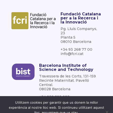
Fundació Catalana
per a la Recerca i
la Innovació
Pg. Lluís Companys,
23
Planta 5
08010 Barcelona
+34 93 268 77 00
info@fcri.cat
Barcelona Institute of
Science and Technology
Travessera de les Corts, 131-159
Recinte Maternitat. Pavelló
Central.
08028 Barcelona
+34 938 293 603
info@bist.eu
Utilitzem cookies per garantir que us donem la millor
experiència al nostre lloc web. Si continueu utilitzant aquest
lloc, assumirem que us plau.